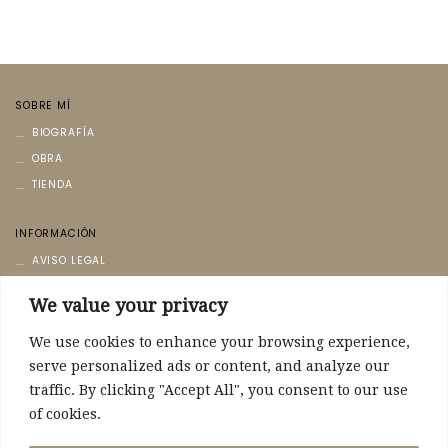
SOBRE MÍ
BIOGRAFÍA
OBRA
TIENDA
INFORMACIÓN
AVISO LEGAL
POLÍTICA DE PRIVACIDAD
We value your privacy
POLÍTICA DE COOKIES
We use cookies to enhance your browsing experience,
CONTACTO
serve personalized ads or content, and analyze our
CONTACTO
traffic. By clicking "Accept All", you consent to our use
of cookies.
POLÍTICA DE ENVÍO