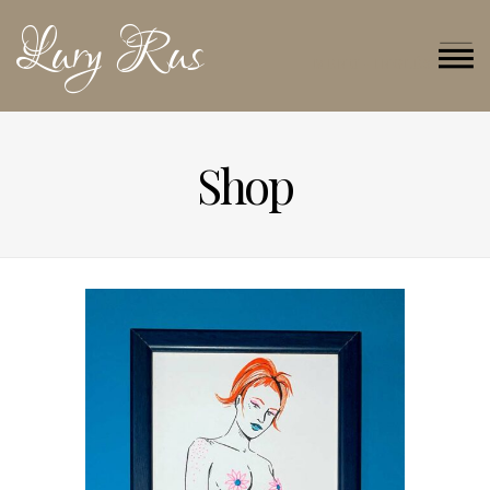
Lury Rus
MENU - INGLÉS
Shop