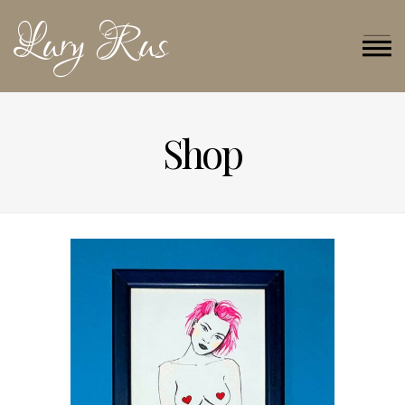
Lury Rus
MENU - INGLÉS
Shop