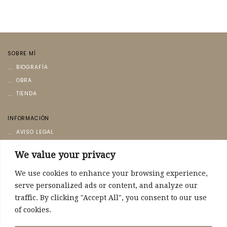
SOBRE MÍ
BIOGRAFÍA
OBRA
TIENDA
INFORMACIÓN
AVISO LEGAL
POLÍTICA DE PRIVACIDAD
We value your privacy
POLÍTICA DE COOKIES
We use cookies to enhance your browsing experience,
CONTACTO
serve personalized ads or content, and analyze our
CONTACTO
traffic. By clicking "Accept All", you consent to our use
of cookies.
POLÍTICA DE ENVÍO