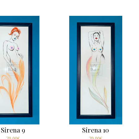
Sirena 9
Sirena 10
70,00
€
70,00
€