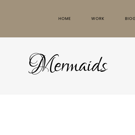
HOME
WORK
BIO
Mermaids