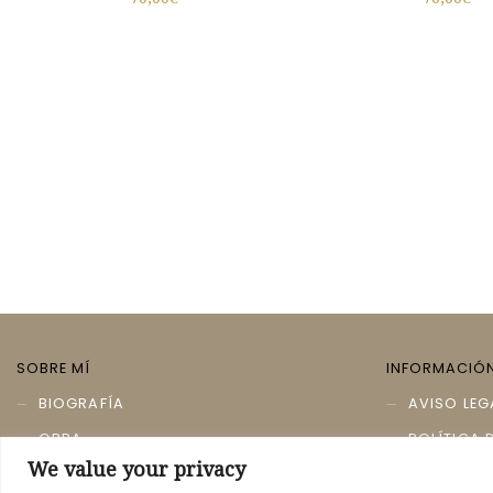
SOBRE MÍ
INFORMACIÓ
BIOGRAFÍA
AVISO LEG
OBRA
POLÍTICA 
We value your privacy
TIENDA
POLÍTICA 