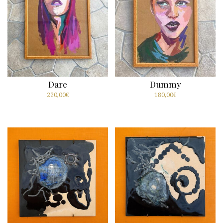
Dare
Dummy
220,00
€
180,00
€