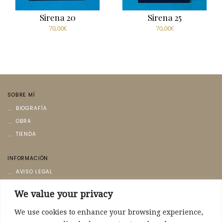
Sirena 20
Sirena 25
70,00
€
70,00
€
SOBRE MÍ
BIOGRAFÍA
OBRA
TIENDA
INFORMACIÓN
AVISO LEGAL
POLÍTICA DE PRIVACIDAD
We value your privacy
POLÍTICA DE COOKIES
We use cookies to enhance your browsing experience,
CONTACTO