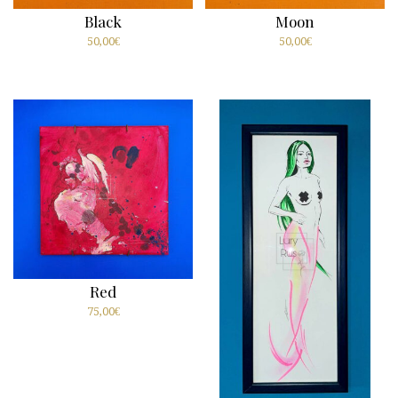
Black
Moon
50,00
€
50,00
€
Red
75,00
€