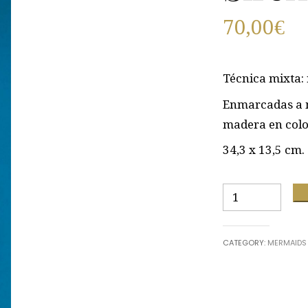
70,00
€
Técnica mixta: 
Enmarcadas a m
madera en colo
34,3 x 13,5 cm.
Sirena
19
quantity
CATEGORY:
MERMAIDS