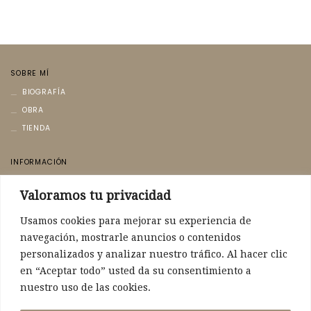
SOBRE MÍ
BIOGRAFÍA
OBRA
TIENDA
INFORMACIÓN
AVISO LEGAL
Valoramos tu privacidad
POLÍTICA DE PRIVACIDAD
POLÍTICA DE COOKIES
Usamos cookies para mejorar su experiencia de
navegación, mostrarle anuncios o contenidos
CONTACTO
personalizados y analizar nuestro tráfico. Al hacer clic
CONTACTO
en “Aceptar todo” usted da su consentimiento a
nuestro uso de las cookies.
POLÍTICA DE ENVÍO