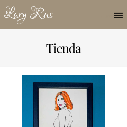
Lury Rus
MENU
Tienda