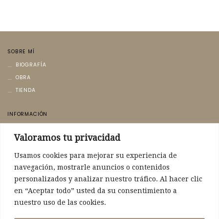
SOBRE MÍ
BIOGRAFÍA
OBRA
TIENDA
INFORMACIÓN
AVISO LEGAL
Valoramos tu privacidad
POLÍTICA DE PRIVACIDAD
POLÍTICA DE COOKIES
Usamos cookies para mejorar su experiencia de
navegación, mostrarle anuncios o contenidos
CONTACTO
personalizados y analizar nuestro tráfico. Al hacer clic
CONTACTO
en “Aceptar todo” usted da su consentimiento a
nuestro uso de las cookies.
POLÍTICA DE ENVÍO