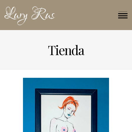
Lury Rus
MENU
Tienda