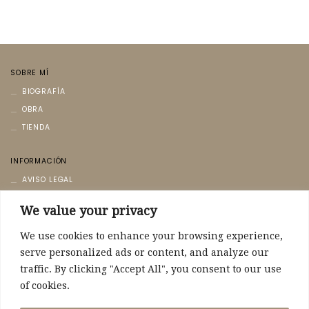
SOBRE MÍ
BIOGRAFÍA
OBRA
TIENDA
INFORMACIÓN
AVISO LEGAL
POLÍTICA DE PRIVACIDAD
We value your privacy
POLÍTICA DE COOKIES
We use cookies to enhance your browsing experience,
CONTACTO
serve personalized ads or content, and analyze our
CONTACTO
traffic. By clicking "Accept All", you consent to our use
of cookies.
POLÍTICA DE ENVÍO