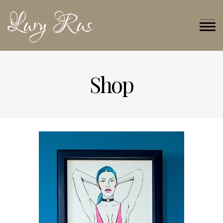
Lury Rus
MENU - INGLÉS
Shop