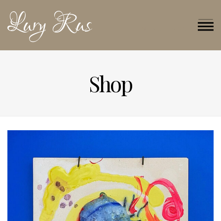
Lury Rus
MENU - INGLÉS
Shop