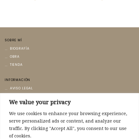
SOBRE MÍ
BIOGRAFÍA
OBRA
TIENDA
INFORMACIÓN
AVISO LEGAL
POLÍTICA DE PRIVACIDAD
We value your privacy
POLÍTICA DE COOKIES
We use cookies to enhance your browsing experience,
CONTACTO
serve personalized ads or content, and analyze our
CONTACTO
traffic. By clicking "Accept All", you consent to our use
of cookies.
POLÍTICA DE ENVÍO