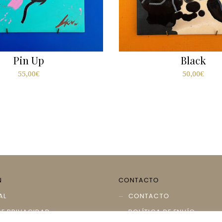
Pin Up
Black
55,00
€
50,00
€
N
CONTACTO
AL
CONTACTO
DE PRIVACIDAD
POLÍTICA DE ENVÍO