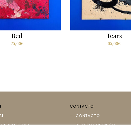
Red
Tears
75,00
€
65,00
€
N
CONTACTO
AL
CONTACTO
DE PRIVACIDAD
POLÍTICA DE ENVÍO