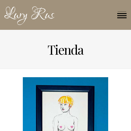
Lury Rus
MENU
Tienda