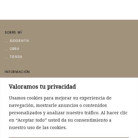
SOBRE MÍ
BIOGRAFÍA
OBRA
TIENDA
INFORMACIÓN
AVISO LEGAL
Valoramos tu privacidad
POLÍTICA DE PRIVACIDAD
POLÍTICA DE COOKIES
Usamos cookies para mejorar su experiencia de
navegación, mostrarle anuncios o contenidos
CONTACTO
personalizados y analizar nuestro tráfico. Al hacer clic
CONTACTO
en “Aceptar todo” usted da su consentimiento a
nuestro uso de las cookies.
POLÍTICA DE ENVÍO