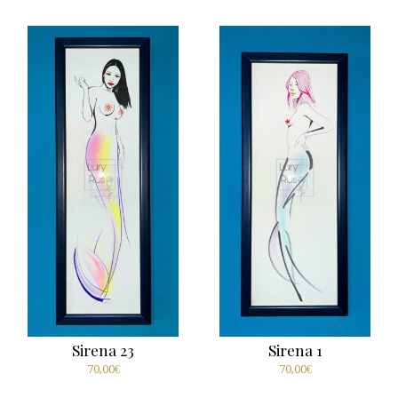
Sirena 23
Sirena 1
70,00
€
70,00
€