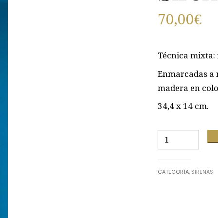
70,00
€
Técnica mixta: 
Enmarcadas a m
madera en colo
34,4 x 14 cm.
Sirena
8
cantidad
CATEGORÍA:
SIRENAS