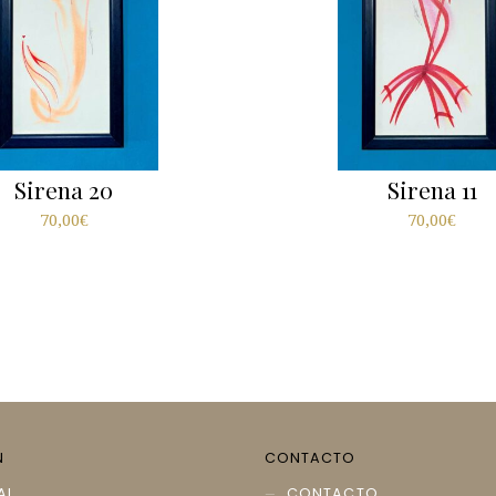
Sirena 20
Sirena 11
70,00
€
70,00
€
N
CONTACTO
AL
CONTACTO