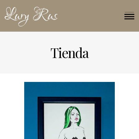
Lury Rus
MENU
Tienda