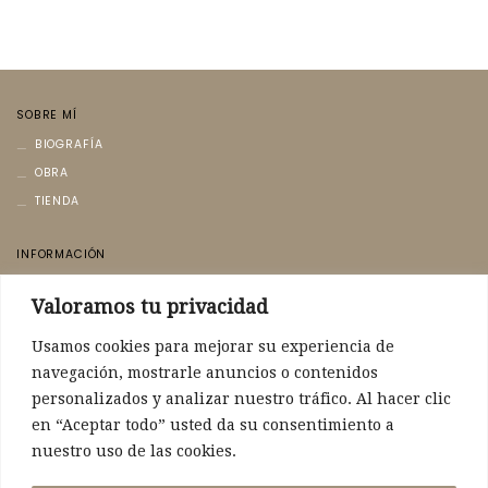
SOBRE MÍ
BIOGRAFÍA
OBRA
TIENDA
INFORMACIÓN
AVISO LEGAL
Valoramos tu privacidad
POLÍTICA DE PRIVACIDAD
POLÍTICA DE COOKIES
Usamos cookies para mejorar su experiencia de
navegación, mostrarle anuncios o contenidos
CONTACTO
personalizados y analizar nuestro tráfico. Al hacer clic
CONTACTO
en “Aceptar todo” usted da su consentimiento a
nuestro uso de las cookies.
POLÍTICA DE ENVÍO