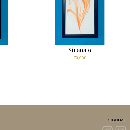
Sirena 9
70,00
€
SIGUEME