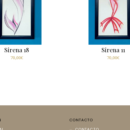
Sirena 18
Sirena 11
70,00
€
70,00
€
N
CONTACTO
AL
CONTACTO