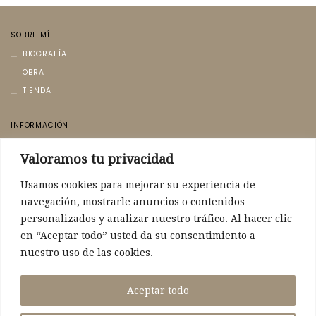
SOBRE MÍ
BIOGRAFÍA
OBRA
TIENDA
INFORMACIÓN
AVISO LEGAL
Valoramos tu privacidad
POLÍTICA DE PRIVACIDAD
POLÍTICA DE COOKIES
Usamos cookies para mejorar su experiencia de
navegación, mostrarle anuncios o contenidos
CONTACTO
personalizados y analizar nuestro tráfico. Al hacer clic
CONTACTO
en “Aceptar todo” usted da su consentimiento a
nuestro uso de las cookies.
POLÍTICA DE ENVÍO
SIGUEME
Aceptar todo