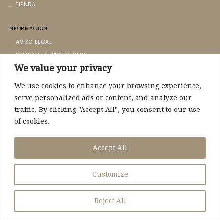
TIENDA
INFORMACIÓN
AVISO LEGAL
POLÍTICA DE PRIVACIDAD
We value your privacy
POLÍTICA DE COOKIES
We use cookies to enhance your browsing experience,
CONTACTO
serve personalized ads or content, and analyze our
CONTACTO
traffic. By clicking "Accept All", you consent to our use
POLÍTICA DE ENVÍO
of cookies.
SIGUEME
Accept All
Customize
Reject All